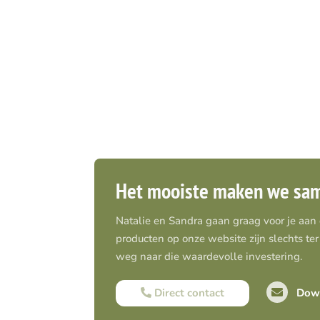
Het mooiste maken we sa
Natalie en Sandra gaan graag voor je aan
producten op onze website zijn slechts ter 
weg naar die waardevolle investering.
Direct contact
Down