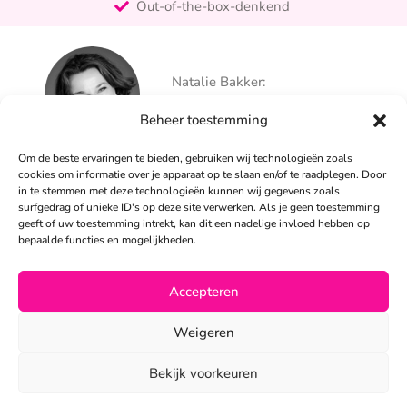
Out-of-the-box-denkend
25+ jaar ervaring
Ontzorgt
Natalie Bakker:
Persoonlijk
06 – 26 050 225
Beheer toestemming
info@alertpromotie.nl
Om de beste ervaringen te bieden, gebruiken wij technologieën zoals
cookies om informatie over je apparaat op te slaan en/of te raadplegen. Door
in te stemmen met deze technologieën kunnen wij gegevens zoals
Sandra Peters:
surfgedrag of unieke ID's op deze site verwerken. Als je geen toestemming
06 – 26 050 230
geeft of uw toestemming intrekt, kan dit een nadelige invloed hebben op
info@alertpromotie.nl
bepaalde functies en mogelijkheden.
Accepteren
©2026
Weigeren
Privacyverklaring
•
Algemene voorwaarden
Bekijk voorkeuren