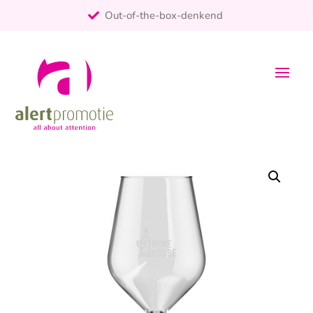
Out-of-the-box-denkend
25+ jaar ervaring
ontzorgt
Persoonlijk