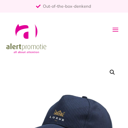
Out-of-the-box-denkend
25+ jaar ervaring
ontzorgt
Persoonlijk