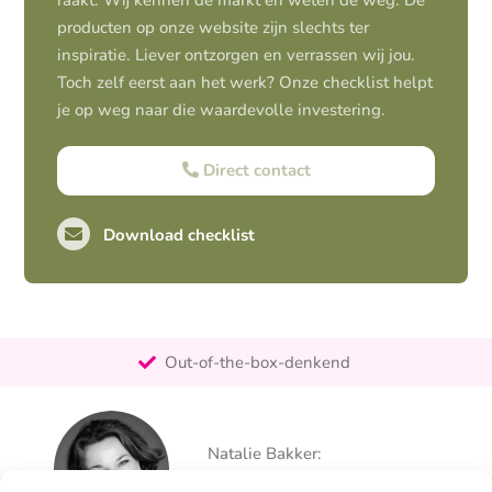
raakt. Wij kennen de markt en weten de weg. De
producten op onze website zijn slechts ter
inspiratie. Liever ontzorgen en verrassen wij jou.
Toch zelf eerst aan het werk? Onze checklist helpt
je op weg naar die waardevolle investering.
Direct contact
Download checklist
Pro-actief
Out-of-the-box-denkend
25+ jaar ervaring
Ontzorgt
Natalie Bakker:
Persoonlijk
06 – 26 050 225