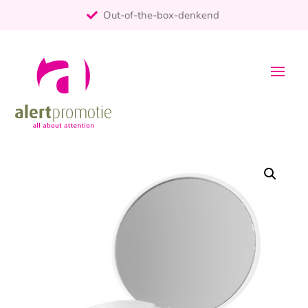
Out-of-the-box-denkend
25+ jaar ervaring
ontzorgt
Persoonlijk