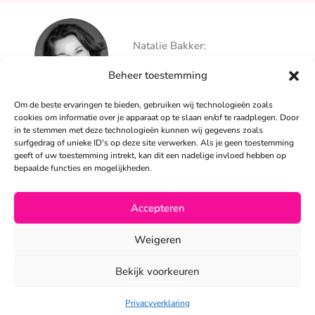
25+ jaar ervaring
Ontzorgt
Natalie Bakker:
Persoonlijk
06 – 26 050 225
Beheer toestemming
info@alertpromotie.nl
Om de beste ervaringen te bieden, gebruiken wij technologieën zoals
cookies om informatie over je apparaat op te slaan en/of te raadplegen. Door
in te stemmen met deze technologieën kunnen wij gegevens zoals
Sandra Peters:
surfgedrag of unieke ID's op deze site verwerken. Als je geen toestemming
06 – 26 050 230
geeft of uw toestemming intrekt, kan dit een nadelige invloed hebben op
info@alertpromotie.nl
bepaalde functies en mogelijkheden.
Accepteren
©2026
Weigeren
Privacyverklaring
•
Algemene voorwaarden
Bekijk voorkeuren
Privacyverklaring