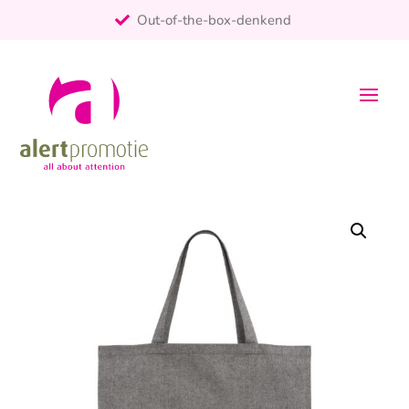
Out-of-the-box-denkend
25+ jaar ervaring
ontzorgt
Persoonlijk