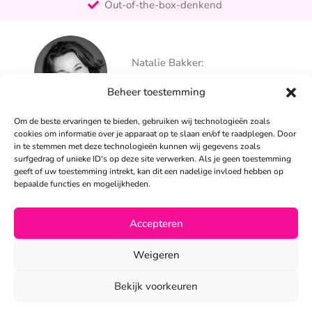
Out-of-the-box-denkend
25+ jaar ervaring
Ontzorgt
Natalie Bakker:
Persoonlijk
06 – 26 050 225
Beheer toestemming
info@alertpromotie.nl
Om de beste ervaringen te bieden, gebruiken wij technologieën zoals
cookies om informatie over je apparaat op te slaan en/of te raadplegen. Door
in te stemmen met deze technologieën kunnen wij gegevens zoals
Sandra Peters:
surfgedrag of unieke ID's op deze site verwerken. Als je geen toestemming
06 – 26 050 230
geeft of uw toestemming intrekt, kan dit een nadelige invloed hebben op
info@alertpromotie.nl
bepaalde functies en mogelijkheden.
Accepteren
©2026
Weigeren
Privacyverklaring
•
Algemene voorwaarden
Bekijk voorkeuren