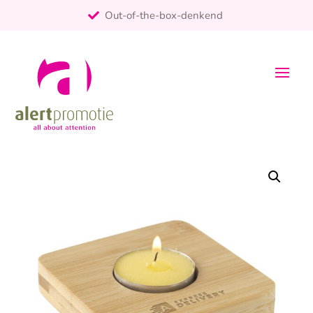
Out-of-the-box-denkend
25+ jaar ervaring
ontzorgt
Persoonlijk