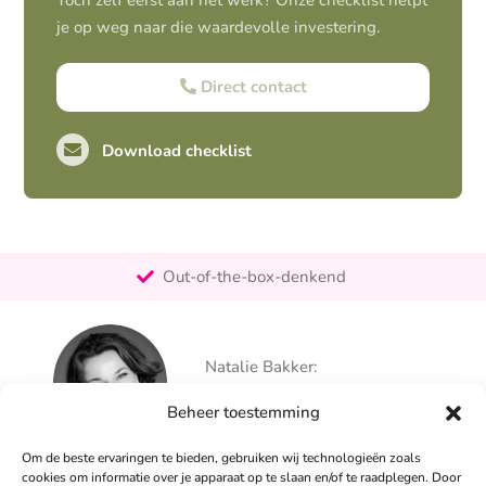
Toch zelf eerst aan het werk? Onze checklist helpt
je op weg naar die waardevolle investering.
Direct contact
Download checklist
Pro-actief
Out-of-the-box-denkend
25+ jaar ervaring
Ontzorgt
Natalie Bakker:
Persoonlijk
06 – 26 050 225
Beheer toestemming
info@alertpromotie.nl
Om de beste ervaringen te bieden, gebruiken wij technologieën zoals
cookies om informatie over je apparaat op te slaan en/of te raadplegen. Door