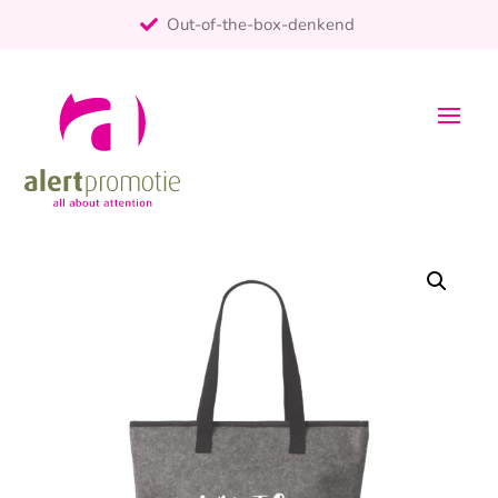
Out-of-the-box-denkend
25+ jaar ervaring
ontzorgt
Persoonlijk