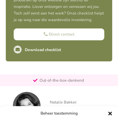
producten op onze website zijn slechts ter
inspiratie. Liever ontzorgen en verrassen wij jou.
Toch zelf eerst aan het werk? Onze checklist helpt
je op weg naar die waardevolle investering.
Direct contact
Download checklist
Pro-actief
Out-of-the-box-denkend
25+ jaar ervaring
Ontzorgt
Natalie Bakker:
Persoonlijk
06 – 26 050 225
Beheer toestemming
info@alertpromotie.nl