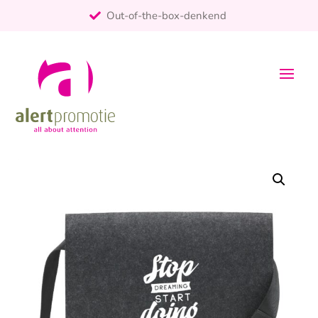
Out-of-the-box-denkend
25+ jaar ervaring
ontzorgt
Persoonlijk