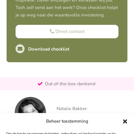
inspiratie. Liever ontzorgen en verrassen wij jou.
Toch zelf eerst aan het werk? Onze checklist helpt
je op weg naar die waardevolle investering.
Direct contact
Download checklist
Pro-actief
Out-of-the-box-denkend
25+ jaar ervaring
Ontzorgt
Natalie Bakker:
Persoonlijk
06 – 26 050 225
Beheer toestemming
info@alertpromotie.nl
Om de beste ervaringen te bieden, gebruiken wij technologieën zoals