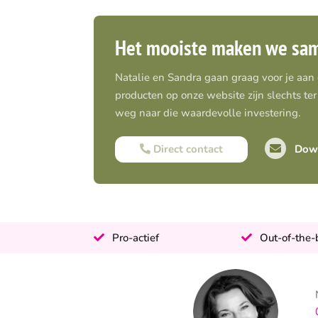
Het mooiste maken we sa
Natalie en Sandra gaan graag voor je aan
producten op onze website zijn slechts ter 
weg naar die waardevolle investering.
Direct contact
Down
Pro-actief
Out-of-the