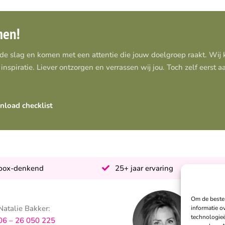
men!
 de slag en komen met een attentie die jouw doelgroep raakt. Wi
inspiratie. Liever ontzorgen en verrassen wij jou. Toch zelf eerst 
load checklist
-box-denkend
25+ jaar ervaring
Om de beste 
Natalie Bakker:
S
informatie o
technologieë
06 – 26 050 225
0