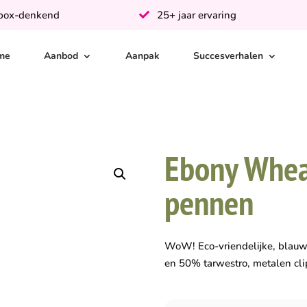
-box-denkend
25+ jaar ervaring
me
Aanbod
Aanpak
Succesverhalen
Ebony Whea
pennen
WoW! Eco-vriendelijke, blau
en 50% tarwestro, metalen cli