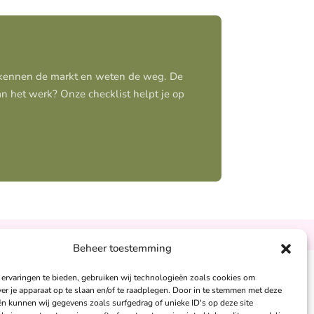
j kennen de markt en weten de weg. De
aan het werk? Onze checklist helpt je op
Ontzorgt
Persoonlijk
Beheer toestemming
ervaringen te bieden, gebruiken wij technologieën zoals cookies om
andra Peters:
ver je apparaat op te slaan en/of te raadplegen. Door in te stemmen met deze
n kunnen wij gegevens zoals surfgedrag of unieke ID's op deze site
6 – 26 050 230