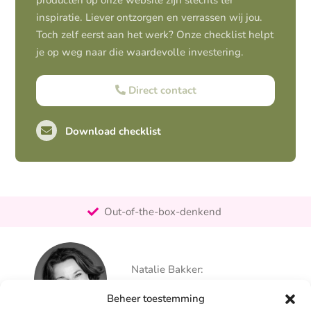
producten op onze website zijn slechts ter
inspiratie. Liever ontzorgen en verrassen wij jou.
Toch zelf eerst aan het werk? Onze checklist helpt
je op weg naar die waardevolle investering.
Direct contact
Download checklist
Pro-actief
Out-of-the-box-denkend
25+ jaar ervaring
Ontzorgt
Natalie Bakker:
Persoonlijk
06 – 26 050 225
Beheer toestemming
info@alertpromotie.nl