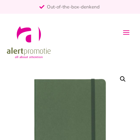
Out-of-the-box-denkend
25+ jaar ervaring
ontzorgt
Persoonlijk