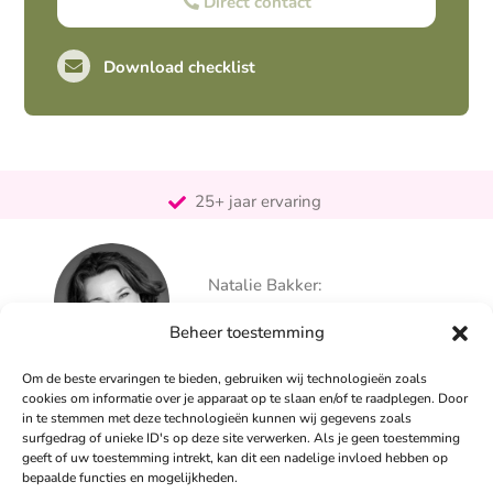
Direct contact
Download checklist
Pro-actief
Out-of-the-box-denkend
25+ jaar ervaring
Ontzorgt
Persoonlijk
Natalie Bakker:
06 – 26 050 225
Beheer toestemming
info@alertpromotie.nl
Om de beste ervaringen te bieden, gebruiken wij technologieën zoals
cookies om informatie over je apparaat op te slaan en/of te raadplegen. Door
in te stemmen met deze technologieën kunnen wij gegevens zoals
Sandra Peters:
surfgedrag of unieke ID's op deze site verwerken. Als je geen toestemming
06 – 26 050 230
geeft of uw toestemming intrekt, kan dit een nadelige invloed hebben op
info@alertpromotie.nl
bepaalde functies en mogelijkheden.