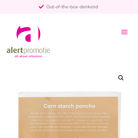
Out-of-the-box-denkend
25+ jaar ervaring
ontzorgt
Persoonlijk