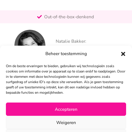
Pro-actief
Out-of-the-box-denkend
25+ jaar ervaring
Ontzorgt
Natalie Bakker:
Persoonlijk
06 – 26 050 225
Beheer toestemming
info@alertpromotie.nl
Om de beste ervaringen te bieden, gebruiken wij technologieën zoals
cookies om informatie over je apparaat op te slaan en/of te raadplegen. Door
in te stemmen met deze technologieën kunnen wij gegevens zoals
Sandra Peters:
surfgedrag of unieke ID's op deze site verwerken. Als je geen toestemming
06 – 26 050 230
geeft of uw toestemming intrekt, kan dit een nadelige invloed hebben op
info@alertpromotie.nl
bepaalde functies en mogelijkheden.
Accepteren
©2026
Weigeren
Privacyverklaring
•
Algemene voorwaarden