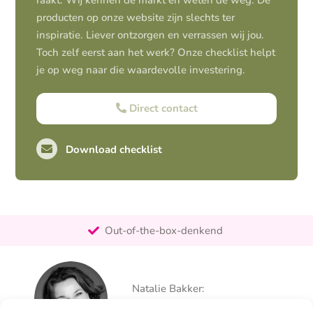
raakt. Wij kennen de markt en weten de weg. De
producten op onze website zijn slechts ter
inspiratie. Liever ontzorgen en verrassen wij jou.
Toch zelf eerst aan het werk? Onze checklist helpt
je op weg naar die waardevolle investering.
Direct contact
Download checklist
Pro-actief
Out-of-the-box-denkend
25+ jaar ervaring
Ontzorgt
Natalie Bakker:
Persoonlijk
06 – 26 050 225