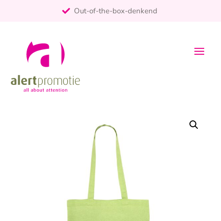
Out-of-the-box-denkend
25+ jaar ervaring
ontzorgt
Persoonlijk