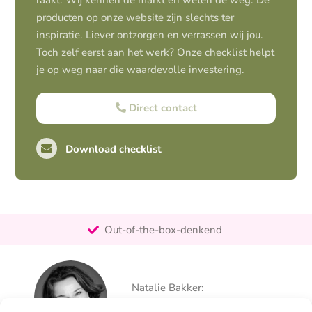
raakt. Wij kennen de markt en weten de weg. De
producten op onze website zijn slechts ter
inspiratie. Liever ontzorgen en verrassen wij jou.
Toch zelf eerst aan het werk? Onze checklist helpt
je op weg naar die waardevolle investering.
Direct contact
Download checklist
Pro-actief
Out-of-the-box-denkend
25+ jaar ervaring
Ontzorgt
Natalie Bakker:
Persoonlijk
06 – 26 050 225