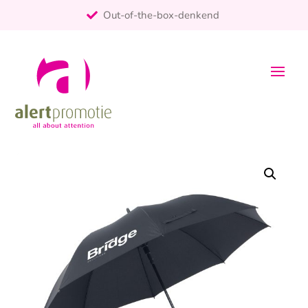
Out-of-the-box-denkend
25+ jaar ervaring
ontzorgt
Persoonlijk