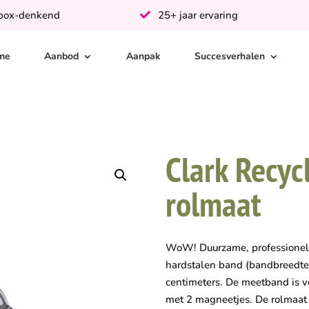
-box-denkend
25+ jaar ervaring
me
Aanbod
Aanpak
Succesverhalen
Clark Recyc
rolmaat
WoW! Duurzame, professionele
hardstalen band (bandbreedte 
centimeters. De meetband is v
met 2 magneetjes. De rolmaat 