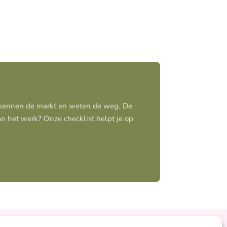
j kennen de markt en weten de weg. De
aan het werk? Onze checklist helpt je op
Ontzorgt
Persoonlijk