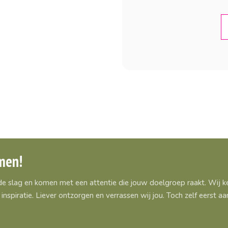
men!
 de slag en komen met een attentie die jouw doelgroep raakt. Wij
inspiratie. Liever ontzorgen en verrassen wij jou. Toch zelf eerst 