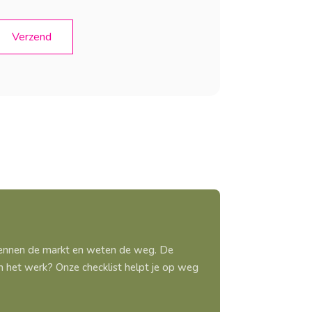
 kennen de markt en weten de weg. De
aan het werk? Onze checklist helpt je op weg