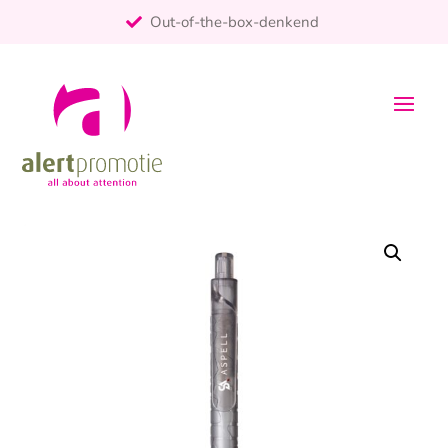
Out-of-the-box-denkend
25+ jaar ervaring
ontzorgt
Persoonlijk