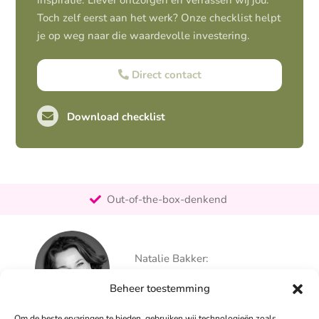
inspiratie. Liever ontzorgen en verrassen wij jou.
Toch zelf eerst aan het werk? Onze checklist helpt
je op weg naar die waardevolle investering.
Direct contact
Download checklist
Pro-actief
Out-of-the-box-denkend
25+ jaar ervaring
Ontzorgt
Natalie Bakker:
Persoonlijk
06 – 26 050 225
Beheer toestemming
info@alertpromotie.nl
Om de beste ervaringen te bieden, gebruiken wij technologieën zoals