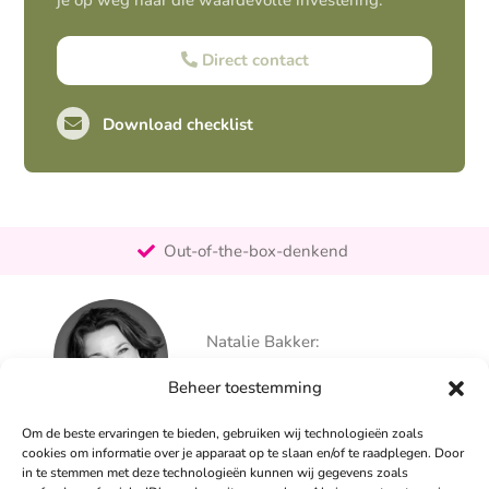
je op weg naar die waardevolle investering.
Direct contact
Download checklist
Pro-actief
Out-of-the-box-denkend
25+ jaar ervaring
Ontzorgt
Natalie Bakker:
Persoonlijk
06 – 26 050 225
Beheer toestemming
info@alertpromotie.nl
Om de beste ervaringen te bieden, gebruiken wij technologieën zoals
cookies om informatie over je apparaat op te slaan en/of te raadplegen. Door
in te stemmen met deze technologieën kunnen wij gegevens zoals
Sandra Peters: