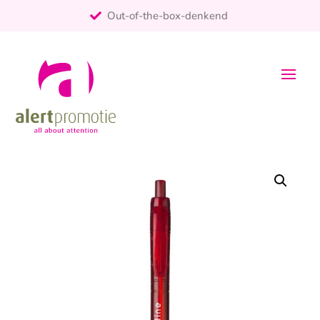
Out-of-the-box-denkend
25+ jaar ervaring
ontzorgt
Persoonlijk