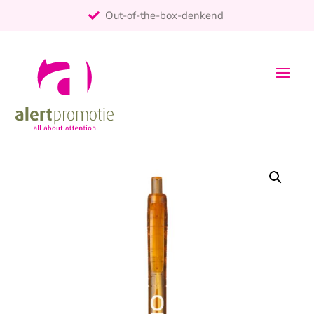
Out-of-the-box-denkend
25+ jaar ervaring
ontzorgt
Persoonlijk