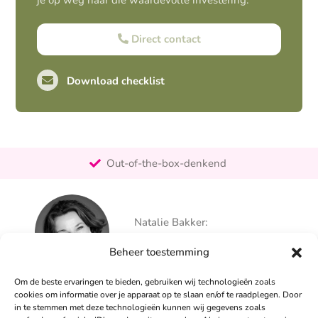
je op weg naar die waardevolle investering.
Direct contact
Download checklist
Pro-actief
Out-of-the-box-denkend
25+ jaar ervaring
Ontzorgt
Natalie Bakker:
Persoonlijk
06 – 26 050 225
Beheer toestemming
info@alertpromotie.nl
Om de beste ervaringen te bieden, gebruiken wij technologieën zoals
cookies om informatie over je apparaat op te slaan en/of te raadplegen. Door
in te stemmen met deze technologieën kunnen wij gegevens zoals
Sandra Peters: