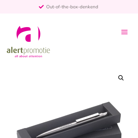
Out-of-the-box-denkend
25+ jaar ervaring
ontzorgt
Persoonlijk