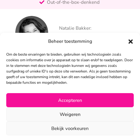
Out-of-the-box-denkend
25+ jaar ervaring
Ontzorgt
Natalie Bakker:
Persoonlijk
06 – 26 050 225
Beheer toestemming
info@alertpromotie.nl
Om de beste ervaringen te bieden, gebruiken wij technologieën zoals
cookies om informatie over je apparaat op te slaan en/of te raadplegen. Door
in te stemmen met deze technologieën kunnen wij gegevens zoals
Sandra Peters:
surfgedrag of unieke ID's op deze site verwerken. Als je geen toestemming
06 – 26 050 230
geeft of uw toestemming intrekt, kan dit een nadelige invloed hebben op
info@alertpromotie.nl
bepaalde functies en mogelijkheden.
Accepteren
©2026
Weigeren
Privacyverklaring
•
Algemene voorwaarden
Bekijk voorkeuren