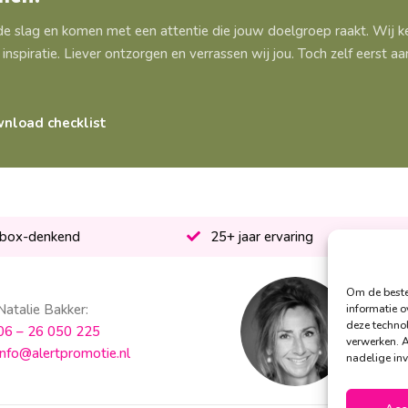
 de slag en komen met een attentie die jouw doelgroep raakt. Wij
inspiratie. Liever ontzorgen en verrassen wij jou. Toch zelf eerst 
nload checklist
-box-denkend
25+ jaar ervaring
Om de beste 
Natalie Bakker:
S
informatie o
deze technol
06 – 26 050 225
0
verwerken. A
info@alertpromotie.nl
i
nadelige in