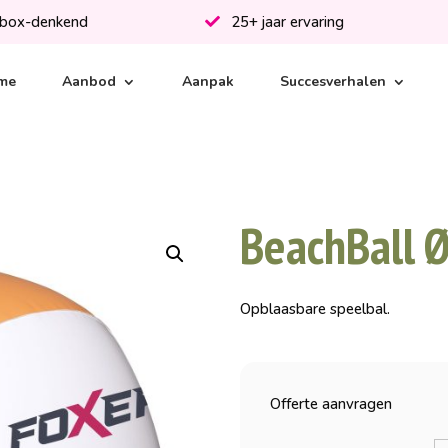
-box-denkend
25+ jaar ervaring
me
Aanbod
Aanpak
Succesverhalen
BeachBall 
Opblaasbare speelbal.
Offerte aanvragen