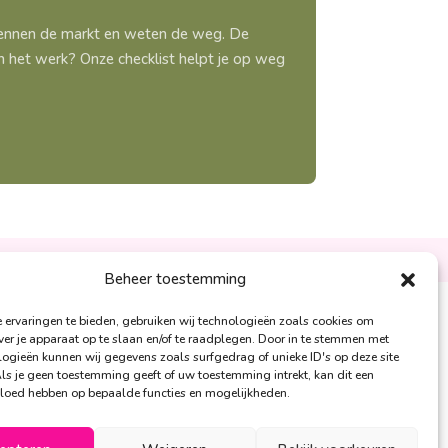
 kennen de markt en weten de weg. De
aan het werk? Onze checklist helpt je op weg
Ontzorgt
Persoonlijk
Beheer toestemming
ervaringen te bieden, gebruiken wij technologieën zoals cookies om
andra Peters:
ver je apparaat op te slaan en/of te raadplegen. Door in te stemmen met
ogieën kunnen wij gegevens zoals surfgedrag of unieke ID's op deze site
6 – 26 050 230
ls je geen toestemming geeft of uw toestemming intrekt, kan dit een
nfo@alertpromotie.nl
vloed hebben op bepaalde functies en mogelijkheden.