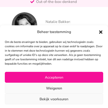
Out-of-the-box-denkend
25+ jaar ervaring
Ontzorgt
Natalie Bakker:
Persoonlijk
06 – 26 050 225
Beheer toestemming
info@alertpromotie.nl
Om de beste ervaringen te bieden, gebruiken wij technologieën zoals
cookies om informatie over je apparaat op te slaan en/of te raadplegen. Door
in te stemmen met deze technologieën kunnen wij gegevens zoals
Sandra Peters:
surfgedrag of unieke ID's op deze site verwerken. Als je geen toestemming
06 – 26 050 230
geeft of uw toestemming intrekt, kan dit een nadelige invloed hebben op
info@alertpromotie.nl
bepaalde functies en mogelijkheden.
Accepteren
©2026
Weigeren
Privacyverklaring
•
Algemene voorwaarden
Bekijk voorkeuren