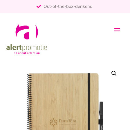
Out-of-the-box-denkend
25+ jaar ervaring
ontzorgt
Persoonlijk