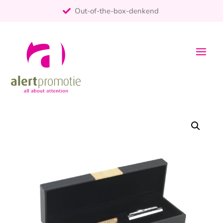
Out-of-the-box-denkend
25+ jaar ervaring
ontzorgt
Persoonlijk