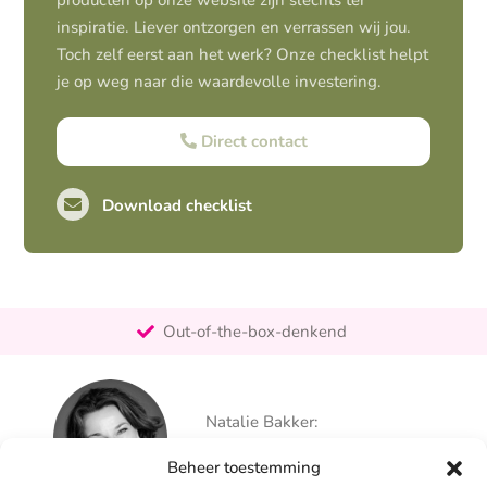
producten op onze website zijn slechts ter
inspiratie. Liever ontzorgen en verrassen wij jou.
Toch zelf eerst aan het werk? Onze checklist helpt
je op weg naar die waardevolle investering.
Direct contact
Download checklist
Pro-actief
Out-of-the-box-denkend
25+ jaar ervaring
Ontzorgt
Natalie Bakker:
Persoonlijk
06 – 26 050 225
Beheer toestemming
info@alertpromotie.nl