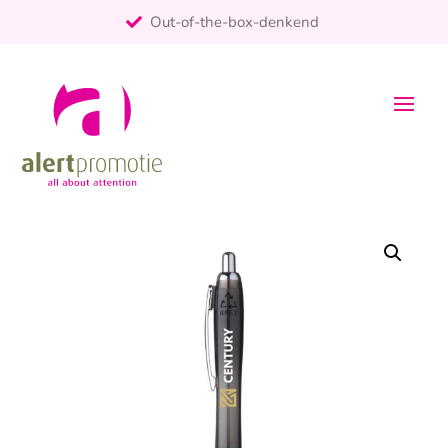
Out-of-the-box-denkend
25+ jaar ervaring
ontzorgt
Persoonlijk