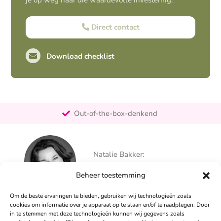
je op weg naar die waardevolle investering.
Direct contact
Download checklist
Pro-actief
Out-of-the-box-denkend
25+ jaar ervaring
Ontzorgt
Natalie Bakker:
Persoonlijk
06 – 26 050 225
Beheer toestemming
info@alertpromotie.nl
Om de beste ervaringen te bieden, gebruiken wij technologieën zoals
cookies om informatie over je apparaat op te slaan en/of te raadplegen. Door
in te stemmen met deze technologieën kunnen wij gegevens zoals
Sandra Peters: