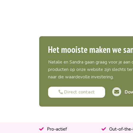
Het mooiste maken we sa
Natalie en Sandra gaan graag voor je aan
producten op onze website zijn slechts ter 
naar die waardevolle investering.
Direct contact
Dow
Pro-actief
Out-of-the