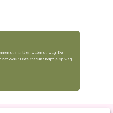
 kennen de markt en weten de weg. De
aan het werk? Onze checklist helpt je op weg
Ontzorgt
Persoonlijk