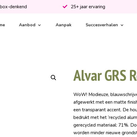
-box-denkend
25+ jaar ervaring
me
Aanbod
Aanpak
Succesverhalen
Alvar GRS R
WoW! Modieuze, blauwschrijve
afgewerkt met een matte fini
een transparant accent. De hou
bedrukt met het ‘recycled alum
gerecycled materiaal: 71%. Do
worden minder nieuwe grondsto