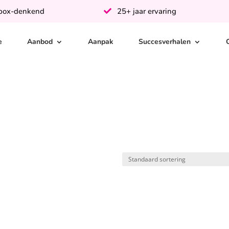
-box-denkend
25+ jaar ervaring
e
Aanbod
Aanpak
Succesverhalen