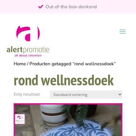
Out-of-the-box-denkend
25+ jaar ervaring
ontzorgt
Persoonlijk
Home
/ Producten getagged “rond wellnessdoek”
rond wellnessdoek
Enig resultaat