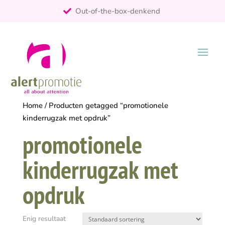
Out-of-the-box-denkend
25+ jaar ervaring
ontzorgt
Persoonlijk
Home
/ Producten getagged “promotionele
kinderrugzak met opdruk”
promotionele
kinderrugzak met
opdruk
Enig resultaat