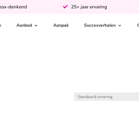
-box-denkend
25+ jaar ervaring
e
Aanbod
Aanpak
Succesverhalen