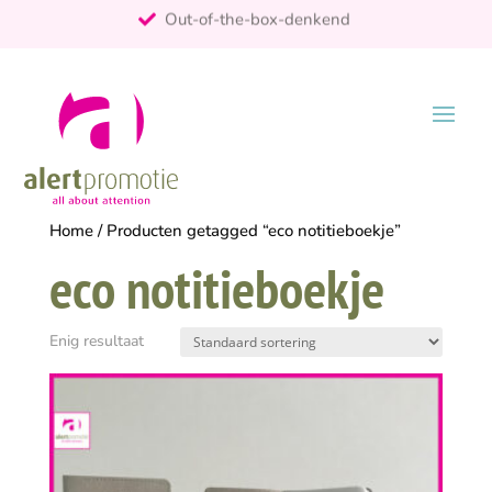
Out-of-the-box-denkend
25+ jaar ervaring
ontzorgt
Persoonlijk
Home
/ Producten getagged “eco notitieboekje”
eco notitieboekje
Enig resultaat