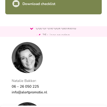
Download checklist
Pro-actief
Out-of-the-box-denkend
25+ jaar ervaring
Ontzorgt
Persoonlijk
Natalie Bakker:
06 – 26 050 225
info@alertpromotie.nl