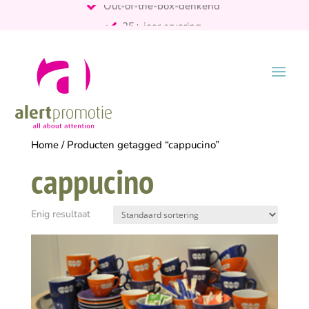
25+ jaar ervaring
ontzorgt
Persoonlijk
Home
/ Producten getagged “cappucino”
cappucino
Enig resultaat