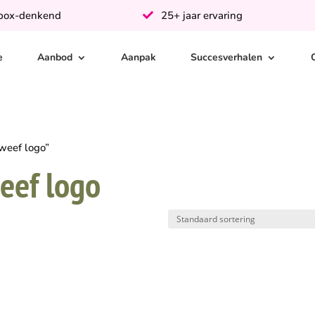
-box-denkend
25+ jaar ervaring
e
Aanbod
Aanpak
Succesverhalen
weef logo”
eef logo