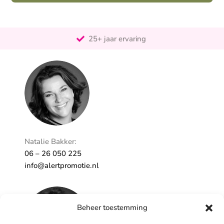
Pro-actief
Out-of-the-box-denkend
25+ jaar ervaring
Ontzorgt
Persoonlijk
Natalie Bakker:
06 – 26 050 225
info@alertpromotie.nl
Beheer toestemming