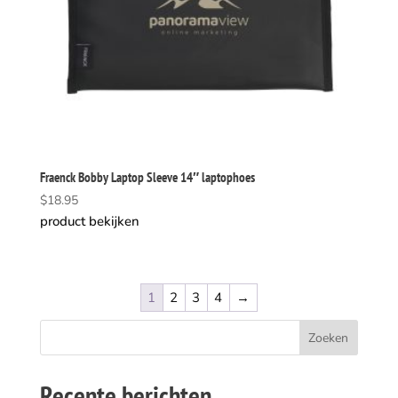
Fraenck Bobby Laptop Sleeve 14″ laptophoes
$
18.95
product bekijken
1
2
3
4
→
Recente berichten