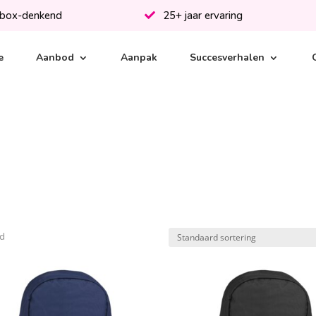
-box-denkend
25+ jaar ervaring
e
Aanbod
Aanpak
Succesverhalen
nd