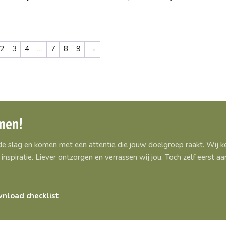
2
3
4
…
7
8
9
→
men!
 de slag en komen met een attentie die jouw doelgroep raakt. Wij
inspiratie. Liever ontzorgen en verrassen wij jou. Toch zelf eerst 
nload checklist