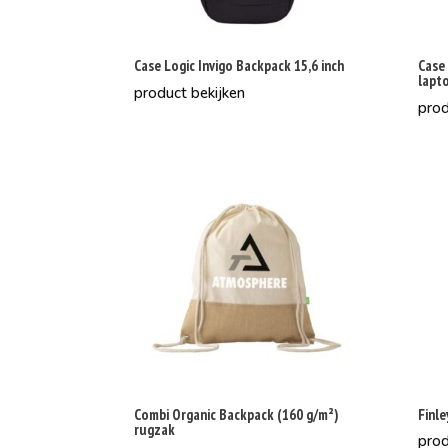
Case Logic Invigo Backpack 15,6 inch
Case 
lapt
product bekijken
prod
Combi Organic Backpack (160 g/m²)
Finl
rugzak
prod