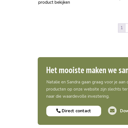
product bekijken
1
Het mooiste maken we sa
Natalie en Sandra gaan graag voor je aan
producten op onze website zijn slechts ter 
naar die waardevolle investering.
Direct contact
Dow