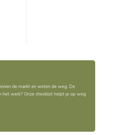
 kennen de markt en weten de weg. De
aan het werk? Onze checklist helpt je op weg