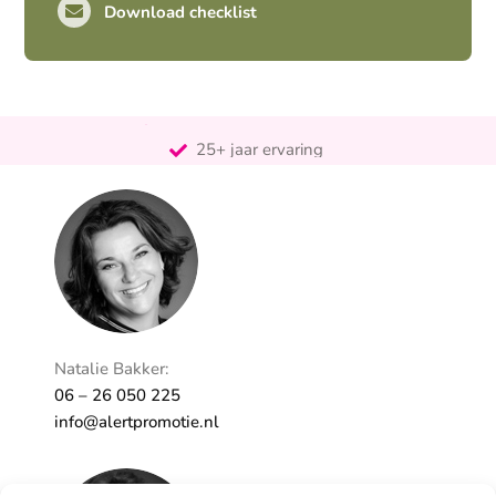
Download checklist
Pro-actief
Out-of-the-box-denkend
25+ jaar ervaring
Ontzorgt
Persoonlijk
Natalie Bakker:
06 – 26 050 225
info@alertpromotie.nl