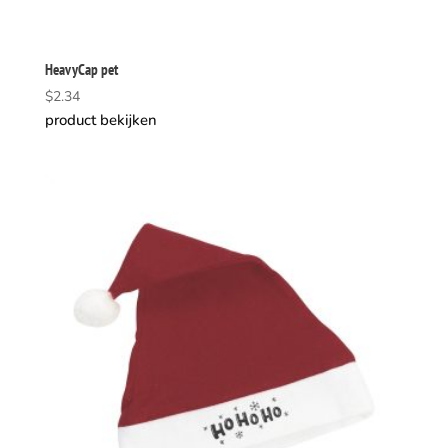
HeavyCap pet
$
2.34
product bekijken