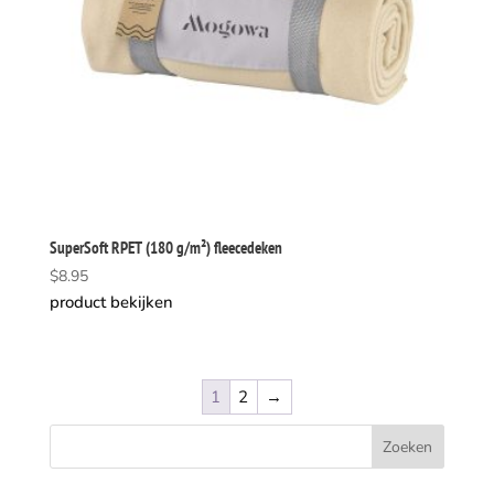
SuperSoft RPET (180 g/m²) fleecedeken
$
8.95
product bekijken
1
2
→