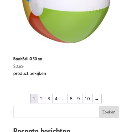
BeachBall Ø 30 cm
$
0.89
product bekijken
1
2
3
4
…
8
9
10
→
Recente berichten