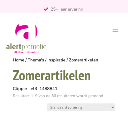
25+ jaar ervaring
ontzorgt
Persoonlijk
Home
/
Thema's
/
Inspiratie
/ Zomerartikelen
Zomerartikelen
Clipper_lvl3_1488841
Resultaat 1–9 van de 86 resultaten wordt getoond