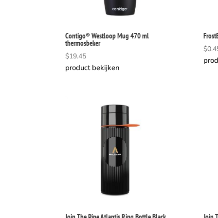
Contigo® Westloop Mug 470 ml
Frost
thermosbeker
$
0.4
$
19.45
prod
product bekijken
Join The Pipe Atlantis Ring Bottle Black
Join 