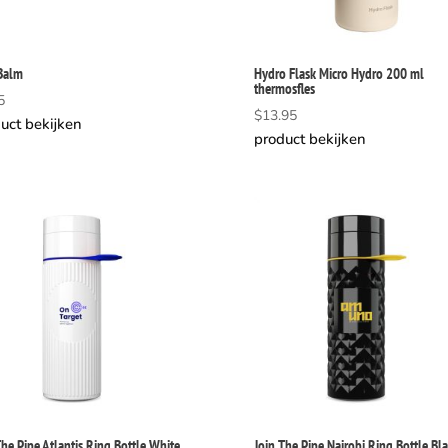
Balm
Hydro Flask Micro Hydro 200 ml
thermosfles
5
$
13.95
uct bekijken
product bekijken
The Pipe Atlantis Ring Bottle White
Join The Pipe Nairobi Ring Bottle Bl