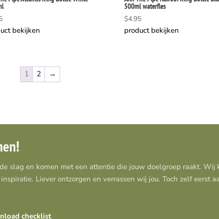
ml
500ml waterfles
5
$
4.95
uct bekijken
product bekijken
1
2
→
men!
 de slag en komen met een attentie die jouw doelgroep raakt. Wi
inspiratie. Liever ontzorgen en verrassen wij jou. Toch zelf eerst 
load checklist