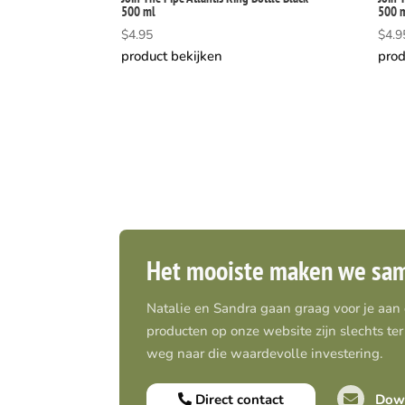
500 ml
500 
$
4.95
$
4.9
product bekijken
prod
Het mooiste maken we sa
Natalie en Sandra gaan graag voor je aan
producten op onze website zijn slechts ter 
weg naar die waardevolle investering.
Direct contact
Down