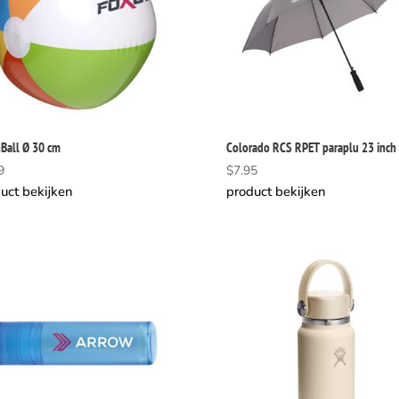
Ball Ø 30 cm
Colorado RCS RPET paraplu 23 inch
9
$
7.95
uct bekijken
product bekijken