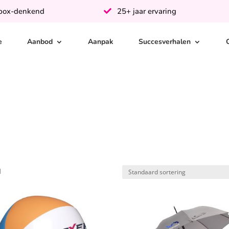
-box-denkend
25+ jaar ervaring
e
Aanbod
Aanpak
Succesverhalen
d