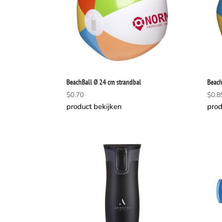
BeachBall Ø 24 cm strandbal
Beach
$
0.70
$
0.8
product bekijken
prod