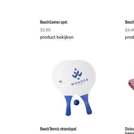
BeachGames spel
Beach
$
5.95
$
4.4
product bekijken
prod
BeachTennis strandspel
Oxio
hama