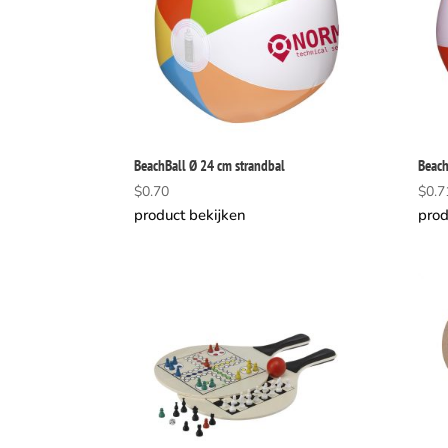
BeachBall Ø 24 cm strandbal
Beach
$
0.70
$
0.7
product bekijken
prod