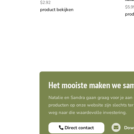
$
2.92
$
5.9
product bekijken
prod
Het mooiste maken we sa
Natalie en Sandra gaan graag voor je aan
producten op onze website zijn slechts ter 
weg naar die waardevolle investering.
Direct contact
Down