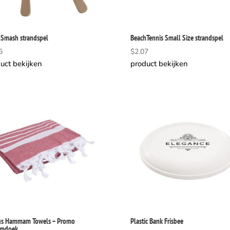
Smash strandspel
BeachTennis Small Size strandspel
6
$
2.07
uct bekijken
product bekijken
us Hammam Towels – Promo
Plastic Bank Frisbee
mdoek