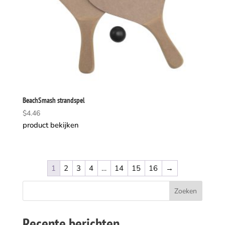
BeachSmash strandspel
$
4.46
product bekijken
1
2
3
4
…
14
15
16
→
Recente berichten