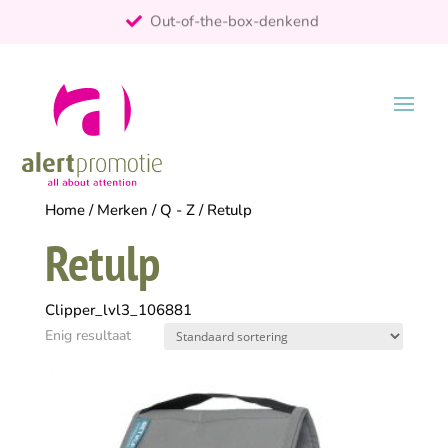
Out-of-the-box-denkend
25+ jaar ervaring
ontzorgt
Persoonlijk
Home
/
Merken
/
Q - Z
/ Retulp
Retulp
Clipper_lvl3_106881
Enig resultaat