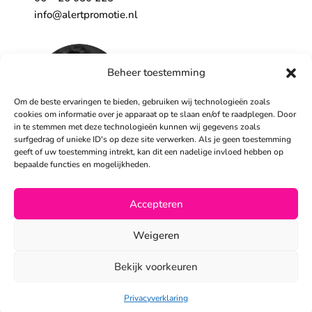
info@alertpromotie.nl
Beheer toestemming
Om de beste ervaringen te bieden, gebruiken wij technologieën zoals
cookies om informatie over je apparaat op te slaan en/of te raadplegen. Door
in te stemmen met deze technologieën kunnen wij gegevens zoals
surfgedrag of unieke ID's op deze site verwerken. Als je geen toestemming
geeft of uw toestemming intrekt, kan dit een nadelige invloed hebben op
Sandra Peters:
bepaalde functies en mogelijkheden.
06 – 26 050 230
info@alertpromotie.nl
Accepteren
©2026
Weigeren
Privacyverklaring
•
Algemene voorwaarden
Bekijk voorkeuren
Privacyverklaring