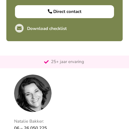
Direct contact
Download checklist
Pro-actief
Out-of-the-box-denkend
25+ jaar ervaring
Ontzorgt
Persoonlijk
Natalie Bakker:
06 – 26 050 225