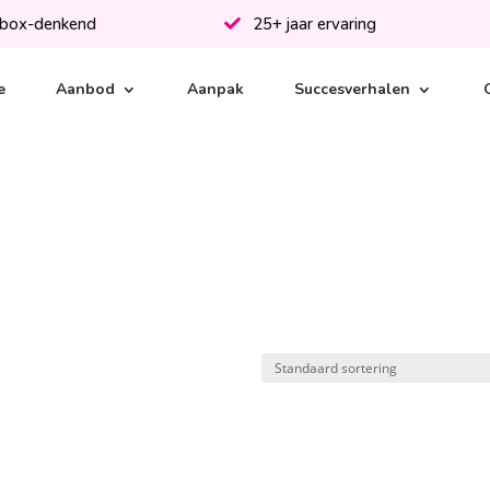
-box-denkend
25+ jaar ervaring
e
Aanbod
Aanpak
Succesverhalen