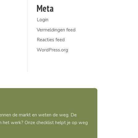
Meta
Login
Vermeldingen feed
Reacties feed
WordPress.org
 kennen de markt en weten de weg. De
aan het werk? Onze checklist helpt je op weg