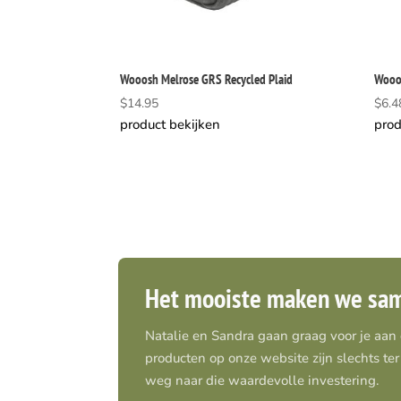
Wooosh Melrose GRS Recycled Plaid
Wooos
$
14.95
$
6.4
product bekijken
prod
Het mooiste maken we sa
Natalie en Sandra gaan graag voor je aan
producten op onze website zijn slechts ter 
weg naar die waardevolle investering.