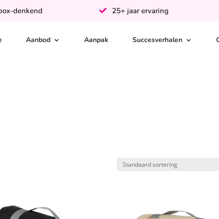
-box-denkend
25+ jaar ervaring
e
Aanbod
Aanpak
Succesverhalen