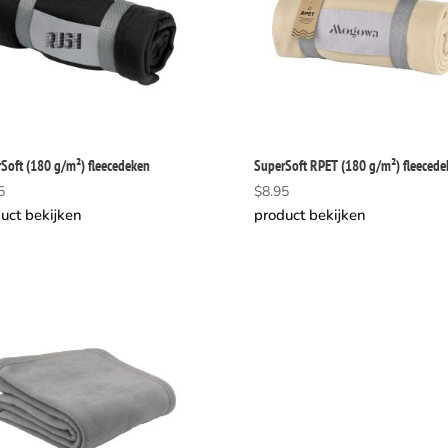
Soft (180 g/m²) fleecedeken
SuperSoft RPET (180 g/m²) fleecede
5
$
8.95
uct bekijken
product bekijken