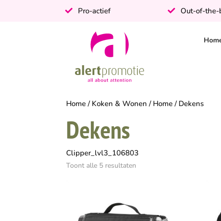
Pro-actief
Out-of-the
Hom
Home
/
Koken & Wonen
/
Home
/ Dekens
Dekens
Clipper_lvl3_106803
Toont alle 5 resultaten