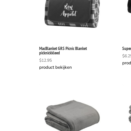
MacBlanket GRS Picnic Blanket
Super
picknickkleed
$
6.2
$
12.95
prod
product bekijken