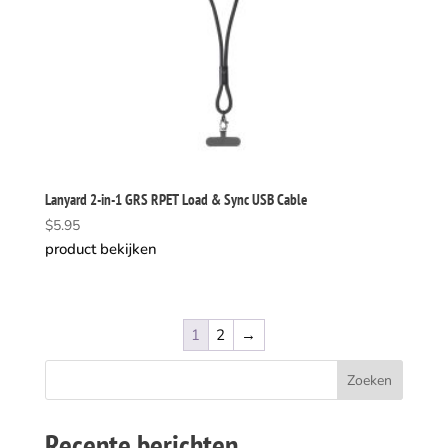
Lanyard 2-in-1 GRS RPET Load & Sync USB Cable
$
5.95
product bekijken
1
2
→
Recente berichten