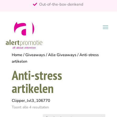
25+ jaar ervaring
ontzorgt
Persoonlijk
Home
/
Giveaways
/
Alle Giveaways
/ Anti-stress
artikelen
Anti-stress
artikelen
Clipper_lvl3_106770
Toont alle 4 resultaten