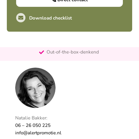
Download checklist
Pro-actief
Out-of-the-box-denkend
25+ jaar ervaring
Ontzorgt
Persoonlijk
Natalie Bakker:
06 – 26 050 225
info@alertpromotie.nl