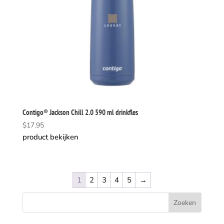
Contigo® Jackson Chill 2.0 590 ml drinkfles
$
17.95
product bekijken
1
2
3
4
5
→